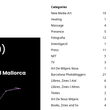
Categories
New Media Art
10
Healing
1
Massage
4
Presence
5
Fotografia
12
Investigació
1
Press
11
NFT
5
TV
3
Art De Mitjans Nous
1
Barcelona Photobloggers
21
Llibres, Zines I Així
6
Llibres, Zines I Altres
3
Textes
2
Art De Nous Mitjans
3
Books, Zines and So
4