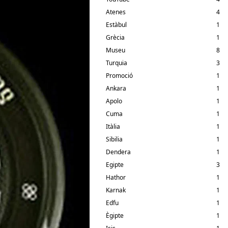
Atenes
4
Estàbul
1
Grècia
1
Museu
8
Turquia
3
Promoció
1
Ankara
1
Apolo
1
Cuma
1
Itàlia
1
Sibilia
1
Dendera
1
Egipte
3
Hathor
1
Karnak
1
Edfu
1
Ègipte
1