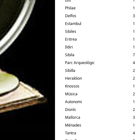
Isis
1
Philae
1
Delfos
3
Estambul
1
Sibiles
1
Eritrea
1
Ildiri
1
Sibila
7
Parc Arqueològic
4
Sibil·la
2
Heraklion
2
Knossos
1
Música
2
Autonomi
1
Dionís
2
Mallorca
3
Ménades
1
Tantra
4