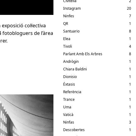
Civitella
2
Instagram
20
Ninfes
7
QR
1
xposició col·lectiva
Santuario
8
34 fotobloguers de l’àrea
Elea
1
rer.
Tivoli
4
Parlant Amb Els Arbres
8
Andrògin
1
Chiara Baldini
1
Dionisio
1
Éxtasis
1
Referència
1
Trance
1
Uma
1
Vaticà
1
Ninfas
3
Descobertes
1