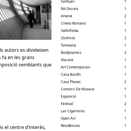
Santuari
1
Nit Oscura
1
Aniene
2
Cineto Romano
1
Vallinfreda
1
Llicència
2
Tameana
1
ls autors es divideixen
Biodynamics
2
s fa en les grans
Alacant
1
composició semblants que
Art Contemporani
1
Casa Bardín
1
Casa Planas
2
Consorci De Museus
1
Exposició
1
Festival
2
Las Cigarreras
1
Open Art
1
Residències
1
s el centre d’interès,