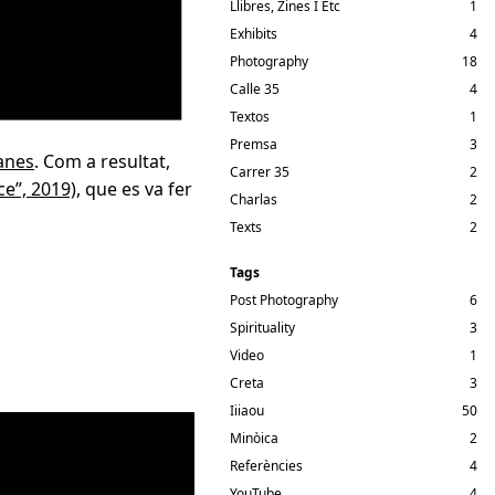
Llibres, Zines I Etc
1
Exhibits
4
Photography
18
Calle 35
4
Textos
1
Premsa
3
lanes
. Com a resultat,
Carrer 35
2
e”, 2019)
, que es va fer
Charlas
2
Texts
2
Tags
Post Photography
6
Spirituality
3
Video
1
Creta
3
Iiiaou
50
Minòica
2
Referències
4
YouTube
4