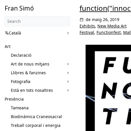
function("innoc
Fran Simó
de maig 26, 2019
Exhibits
,
New Media Art
Festival
,
Functionfest
,
Mal
Català
Art
Declaració
Art de nous mitjans
Llibres & fanzines
Fotografia
Està en tots nosaltres
Presència
Tameana
Biodinàmica Craneosacral
Treball corporal i energia