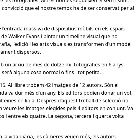
 de les fotografies. Altres només segueixen el seu instint.
 convicció que el nostre temps ha de ser conservat per al
 l’entrada massiva de dispositius mòbils en els espais
de Walker Evans i pintar un timeline visual que no
ia, l’edició i les arts visuals es transformen d’un model
icament dispersos.
un arxiu de més de dotze mil fotografies en 6 anys
serà alguna cosa normal o fins i tot petita.
015. Al llibre trobem 42 imatges de 12 autors. Són el
onda va dur més d’un any. Els editors podien donar un vot
nt eines en línia. Després d’aquest treball de selecció no
 veure les imatges elegides pels 4 editors en conjunt. Va
 i entre els quatre. La segona, tercera i quarta volta
n la vida diària, les càmeres veuen més, els autors