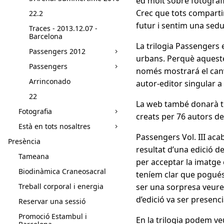
ed molt sobre fotografia
Crec que tots compartim
22.2
futur i sentim una seduc
Traces - 2013.12.07 -
Barcelona
La trilogia Passengers 
Passengers 2012
urbans. Perquè aqueste
Passengers
només mostrará el canvi
Arrinconado
autor-editor singular a
22
La web també donarà te
Fotografia
creats per 76 autors de
Està en tots nosaltres
Passengers Vol. III aca
Presència
resultat d’una edició d
Tameana
per acceptar la imatge c
Biodinàmica Craneosacral
teníem clar que poguéss
Treball corporal i energia
ser una sorpresa veure 
d’edició va ser presenc
Reservar una sessió
Promoció Estambul i
En la trilogia podem ve