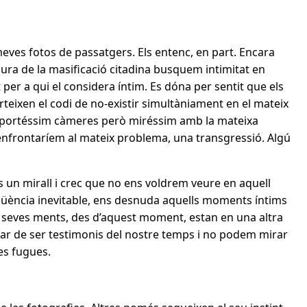
ves fotos de passatgers. Els entenc, en part. Encara
cura de la masificació citadina busquem intimitat en
per a qui el considera íntim. Es dóna per sentit que els
eixen el codi de no-existir simultàniament en el mateix
o portéssim càmeres però miréssim amb la mateixa
 enfrontaríem al mateix problema, una transgressió. Algú
és un mirall i crec que no ens voldrem veure en aquell
seqüència inevitable, ens desnuda aquells moments íntims
s seves ments, des d’aquest moment, estan en una altra
ar de ser testimonis del nostre temps i no podem mirar
es fugues.