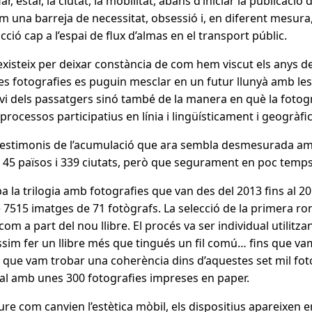
r, estar, la ciutat, la mobilitat, abans d’iniciar la publicació
 una barreja de necessitat, obsessió i, en diferent mesura,
ció cap a l’espai de flux d’almas en el transport públic.
existeix per deixar constància de com hem viscut els anys de
s fotografies es puguin mesclar en un futur llunyà amb les 
 dels passatgers sinó també de la manera en què la fotograf
 processos participatius en línia i lingüísticament i geogràf
stimonis de l’acumulació que ara sembla desmesurada amb 
 45 països i 339 ciutats, però que segurament en poc temps 
ba la trilogia amb fotografies que van des del 2013 fins al 2
e 7515 imatges de 71 fotògrafs. La selecció de la primera r
om a part del nou llibre. El procés va ser individual utilitza
im fer un llibre més que tingués un fil comú… fins que vam
que vam trobar una coherència dins d’aquestes set mil fotos
ial amb unes 300 fotografies impreses en paper.
ure com canvien l’estètica mòbil, els dispositius apareixen e