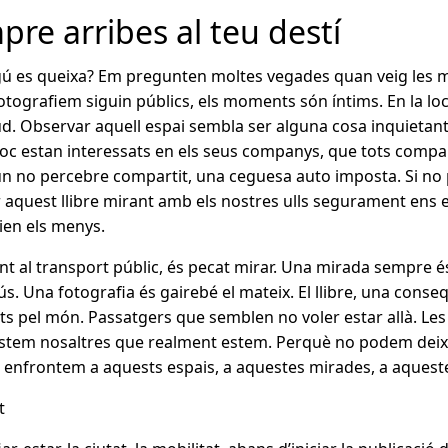
mpre arribes al teu destí
ú es queixa? Em pregunten moltes vegades quan veig les me
otografiem siguin públics, els moments són íntims. En la lo
ud. Observar aquell espai sembla ser alguna cosa inquietant 
oc estan interessats en els seus companys, que tots compart
un no percebre compartit, una ceguesa auto imposta. Si n
r aquest llibre mirant amb els nostres ulls segurament ens
ien els menys.
ment al transport públic, és pecat mirar. Una mirada sempre 
s. Una fotografia és gairebé el mateix. El llibre, una con
ts pel món. Passatgers que semblen no voler estar allà. Le
 estem nosaltres que realment estem. Perquè no podem deix
ns enfrontem a aquests espais, a aquestes mirades, a aquest
t