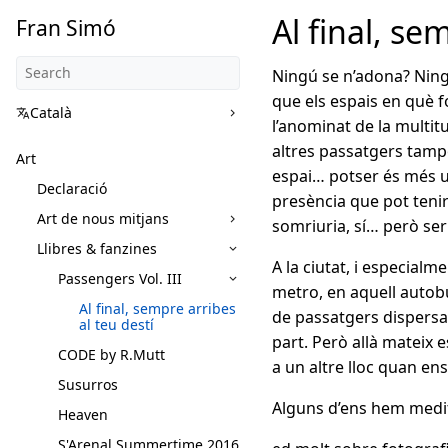
Al final, se
Fran Simó
Ningú se n’adona? Ning
que els espais en què f
Català
l’anominat de la multit
altres passatgers tamp
Art
espai… potser és més 
Declaració
presència que pot teni
Art de nous mitjans
somriuria, sí… però ser
Llibres & fanzines
A la ciutat, i especial
Passengers Vol. III
metro, en aquell autobú
Al final, sempre arribes
de passatgers dispersa
al teu destí
part. Però allà mateix
CODE by R.Mutt
a un altre lloc quan e
Susurros
Alguns d’ens hem medi
Heaven
S'Arenal Summertime 2016