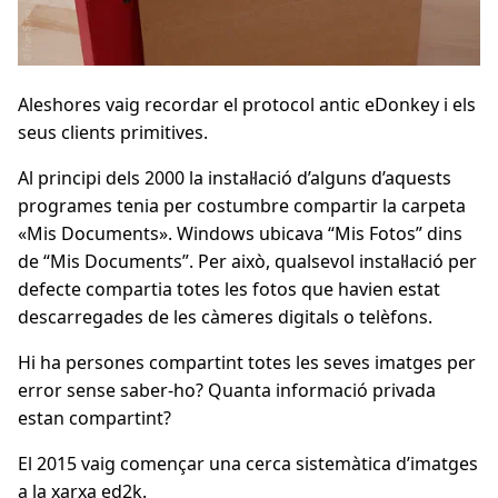
Aleshores vaig recordar el protocol antic eDonkey i els
seus clients primitives.
Al principi dels 2000 la instal·lació d’alguns d’aquests
programes tenia per costumbre compartir la carpeta
«Mis Documents». Windows ubicava “Mis Fotos” dins
de “Mis Documents”. Per això, qualsevol instal·lació per
defecte compartia totes les fotos que havien estat
descarregades de les càmeres digitals o telèfons.
Hi ha persones compartint totes les seves imatges per
error sense saber-ho? Quanta informació privada
estan compartint?
El 2015 vaig començar una cerca sistemàtica d’imatges
a la xarxa ed2k.