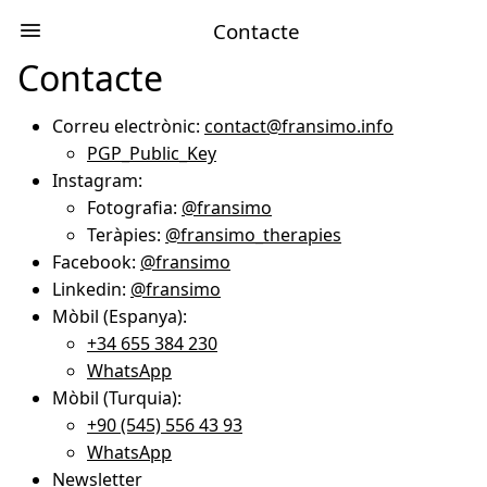
Contacte
Contacte
Correu electrònic:
contact@fransimo.info
PGP_Public_Key
Instagram:
Fotografia:
@fransimo
Teràpies:
@fransimo_therapies
Facebook:
@fransimo
Linkedin:
@fransimo
Mòbil (Espanya):
+34 655 384 230
WhatsApp
Mòbil (Turquia):
+90 (545) 556 43 93
WhatsApp
Newsletter