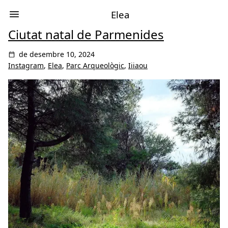
Elea
Ciutat natal de Parmenides
de desembre 10, 2024
Instagram
,
Elea
,
Parc Arqueològic
,
Iiiaou