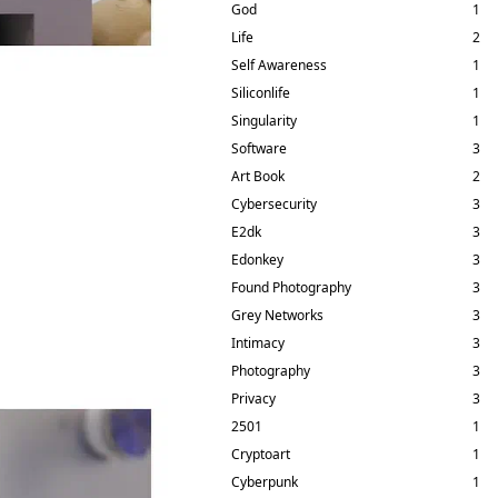
God
1
Life
2
Self Awareness
1
Siliconlife
1
Singularity
1
Software
3
Art Book
2
Cybersecurity
3
E2dk
3
Edonkey
3
Found Photography
3
Grey Networks
3
Intimacy
3
Photography
3
Privacy
3
2501
1
Cryptoart
1
Cyberpunk
1