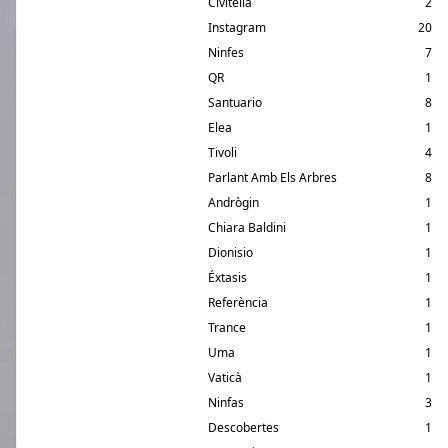
Civitella
2
Instagram
20
Ninfes
7
QR
1
Santuario
8
Elea
1
Tivoli
4
Parlant Amb Els Arbres
8
Andrògin
1
Chiara Baldini
1
Dionisio
1
Éxtasis
1
Referència
1
Trance
1
Uma
1
Vaticà
1
Ninfas
3
Descobertes
1