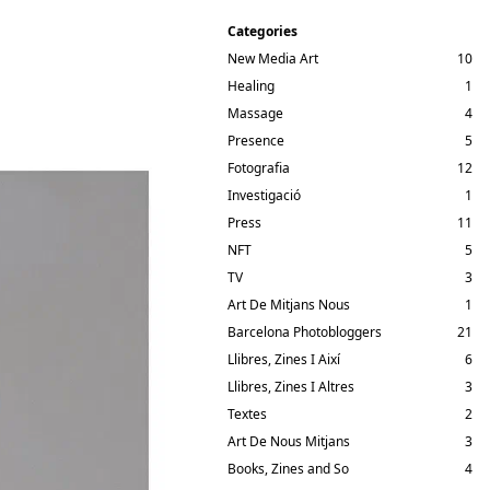
Categories
New Media Art
10
Healing
1
Massage
4
Presence
5
Fotografia
12
Investigació
1
Press
11
NFT
5
TV
3
Art De Mitjans Nous
1
Barcelona Photobloggers
21
Llibres, Zines I Així
6
Llibres, Zines I Altres
3
Textes
2
Art De Nous Mitjans
3
Books, Zines and So
4