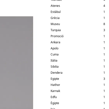
Atenes
4
Estàbul
1
Grècia
1
Museu
8
Turquia
3
Promoció
1
Ankara
1
Apolo
1
Cuma
1
Itàlia
1
Sibilia
1
Dendera
1
Egipte
3
Hathor
1
Karnak
1
Edfu
1
Ègipte
1