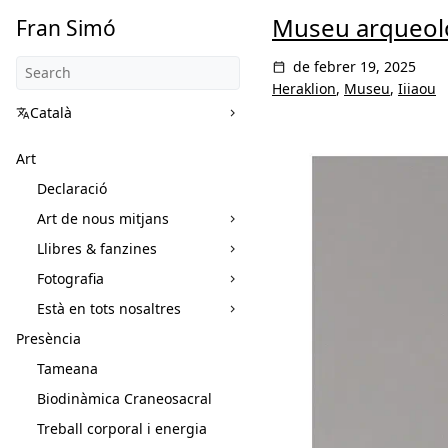
Museu arqueolò
Fran Simó
de febrer 19, 2025
Heraklion
,
Museu
,
Iiiaou
Català
Art
Declaració
Art de nous mitjans
Llibres & fanzines
Fotografia
Està en tots nosaltres
Presència
Tameana
Biodinàmica Craneosacral
Treball corporal i energia