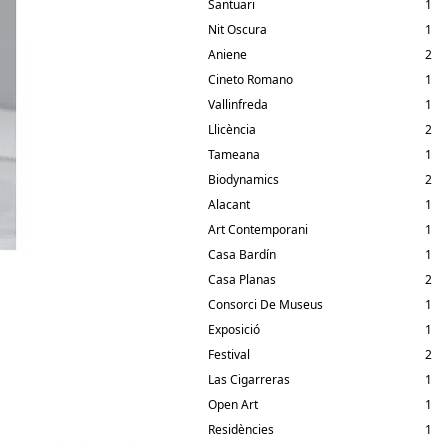
Santuari
1
Nit Oscura
1
Aniene
2
Cineto Romano
1
Vallinfreda
1
Llicència
2
Tameana
1
Biodynamics
2
Alacant
1
Art Contemporani
1
Casa Bardín
1
Casa Planas
2
Consorci De Museus
1
Exposició
1
Festival
2
Las Cigarreras
1
Open Art
1
Residències
1