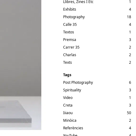
Llibres, Zines I Etc
1
Exhibits
4
Photography
18
Calle 35
4
Textos
1
Premsa
3
Carrer 35
2
Charlas
2
Texts
2
Tags
Post Photography
6
Spirituality
3
Video
1
Creta
3
Iiiaou
50
Minòica
2
Referències
4
YouTube
4