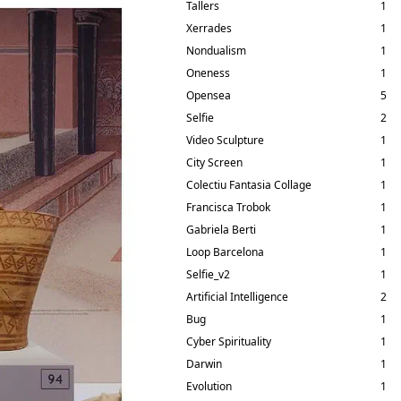
Tallers
1
Xerrades
1
Nondualism
1
Oneness
1
Opensea
5
Selfie
2
Video Sculpture
1
City Screen
1
Colectiu Fantasia Collage
1
Francisca Trobok
1
Gabriela Berti
1
Loop Barcelona
1
Selfie_v2
1
Artificial Intelligence
2
Bug
1
Cyber Spirituality
1
Darwin
1
Evolution
1