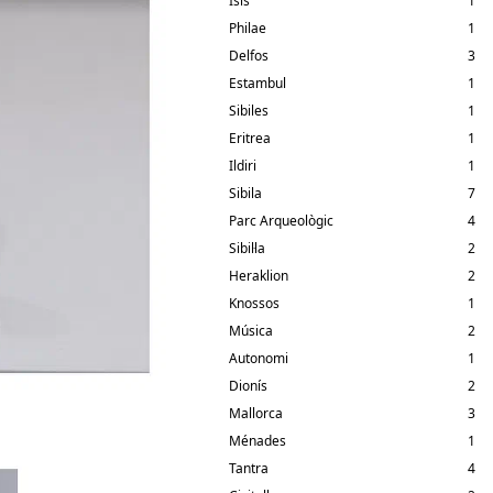
Isis
1
Philae
1
Delfos
3
Estambul
1
Sibiles
1
Eritrea
1
Ildiri
1
Sibila
7
Parc Arqueològic
4
Sibil·la
2
Heraklion
2
Knossos
1
Música
2
Autonomi
1
Dionís
2
Mallorca
3
Ménades
1
Tantra
4