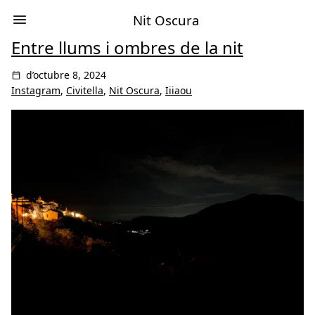
Nit Oscura
Entre llums i ombres de la nit
d’octubre 8, 2024
Instagram
,
Civitella
,
Nit Oscura
,
Iiiaou