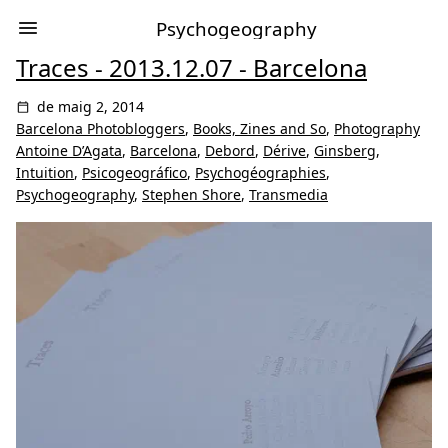
Psychogeography
Traces - 2013.12.07 - Barcelona
de maig 2, 2014
Barcelona Photobloggers
,
Books, Zines and So
,
Photography
Antoine D’Agata
,
Barcelona
,
Debord
,
Dérive
,
Ginsberg
,
Intuition
,
Psicogeográfico
,
Psychogéographies
,
Psychogeography
,
Stephen Shore
,
Transmedia