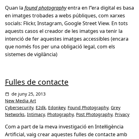
Quan la
found photography
entra en l’’era digital es basa
en imatges trobades a webs públiques, com xarxes
socials: Flickr, Instagram, Google Street View. En tots
aquests casos el creador de les imatges va tenir la
intenció de fer aquestes imatges accessibles (encara
que només fos per una obligació legal, com els
sistemes de vigilància)
Fulles de contacte
de juny 25, 2013
New Media Art
Cybersecurity
,
E2dk
,
Edonkey
,
Found Photography
,
Grey
Networks
,
Intimacy
,
Photography
,
Post Photography
,
Privacy
Com a part de la meva investigació en Intel·ligència
Artificial, vaig crear aquestes fulles de contacte amb