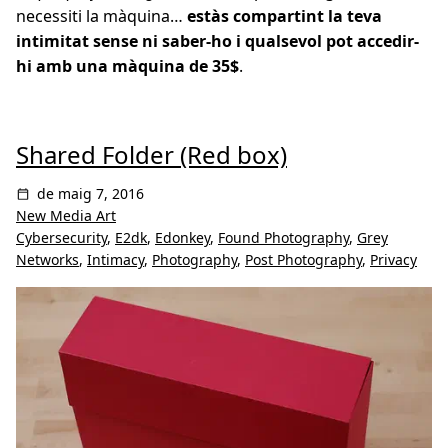
necessiti la màquina…
estàs compartint la teva
intimitat sense ni saber-ho i qualsevol pot accedir-
hi amb una màquina de 35$
.
Shared Folder (Red box)
de maig 7, 2016
New Media Art
Cybersecurity
,
E2dk
,
Edonkey
,
Found Photography
,
Grey
Networks
,
Intimacy
,
Photography
,
Post Photography
,
Privacy