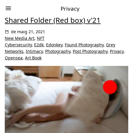
Privacy
Shared Folder (Red box) v'21
de maig 21, 2021
New Media Art
,
NFT
Cybersecurity
,
E2dk
,
Edonkey
,
Found Photography
,
Grey
Networks
,
Intimacy
,
Photography
,
Post Photography
,
Privacy
,
Opensea
,
Art Book