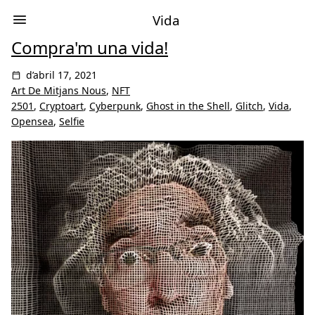
Vida
Compra'm una vida!
d’abril 17, 2021
Art De Mitjans Nous
,
NFT
2501
,
Cryptoart
,
Cyberpunk
,
Ghost in the Shell
,
Glitch
,
Vida
,
Opensea
,
Selfie