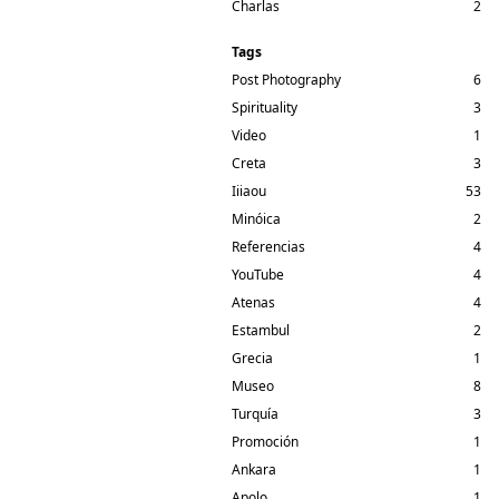
Charlas
2
Tags
Post Photography
6
Spirituality
3
Video
1
Creta
3
Iiiaou
53
Minóica
2
Referencias
4
YouTube
4
Atenas
4
Estambul
2
Grecia
1
Museo
8
Turquía
3
Promoción
1
Ankara
1
Apolo
1