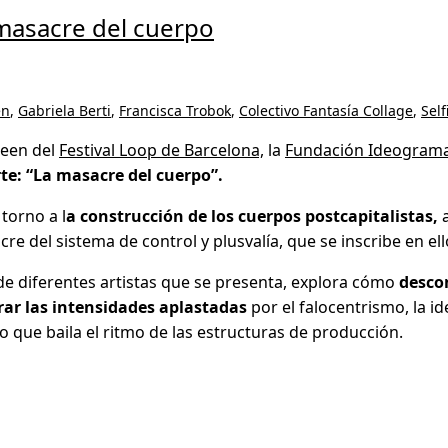
 masacre del cuerpo
en
,
Gabriela Berti
,
Francisca Trobok
,
Colectivo Fantasía Collage
,
Self
reen del
Festival Loop de Barcelona,
la
Fundación Ideogram
te: “La masacre del cuerpo”.
torno a l
a construcción de los cuerpos postcapitalistas,
a
re del sistema de control y plusvalía, que se inscribe en ell
 de diferentes artistas que se presenta, explora cómo
desco
rar las intensidades aplastadas
por el falocentrismo, la i
o que baila el ritmo de las estructuras de producción.