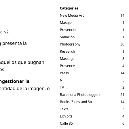
Categories
New Media Art
14
Masaje
1
Presencia
1
ie_v2
Sanación
1
a
presenta la
Photography
30
Research
1
Massage
3
quellos que pugnan
Presence
4
os.
Press
14
NFT
5
ngestionar la
TV
3
dentidad de la imagen, o
Barcelona Photobloggers
21
Books, Zines and So
14
Texts
5
Exhibits
4
Calle 35
6