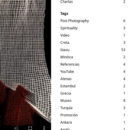
Charlas
2
Tags
Post Photography
6
Spirituality
3
Video
1
Creta
3
Iiiaou
53
Minóica
2
Referencias
4
YouTube
4
Atenas
4
Estambul
2
Grecia
1
Museo
8
Turquía
3
Promoción
1
Ankara
1
Apolo
1