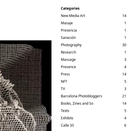
Categories
New Media Art
14
Masaje
1
Presencia
1
Sanación
1
Photography
30
Research
1
Massage
3
Presence
4
Press
14
NFT
5
TV
3
Barcelona Photobloggers
21
Books, Zines and So
14
Texts
5
Exhibits
4
Calle 35
6