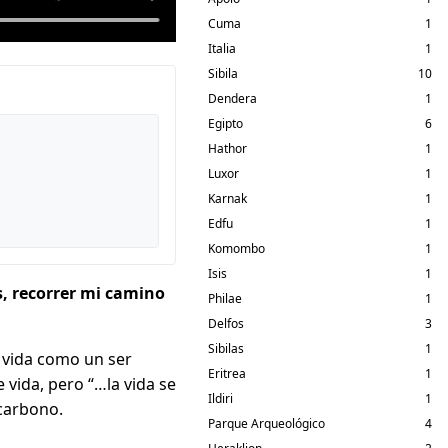
Cuma
1
Italia
1
Sibila
10
Dendera
1
Egipto
6
Hathor
1
Luxor
1
Karnak
1
Edfu
1
Komombo
1
Isis
1
s, recorrer mi camino
Philae
1
Delfos
3
Sibilas
1
ó vida como un ser
Eritrea
1
 vida, pero “…la vida se
Ildiri
1
 carbono.
Parque Arqueológico
4