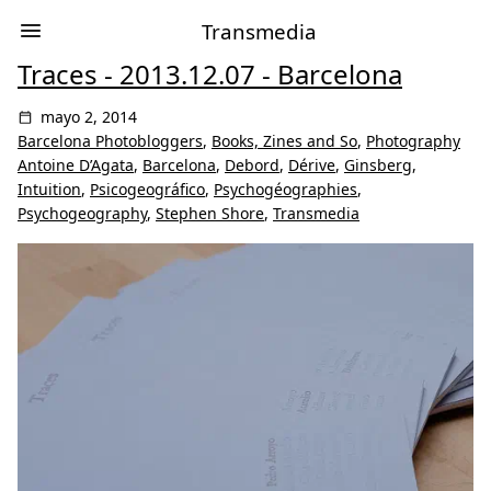
Transmedia
Traces - 2013.12.07 - Barcelona
mayo 2, 2014
Barcelona Photobloggers
,
Books, Zines and So
,
Photography
Antoine D’Agata
,
Barcelona
,
Debord
,
Dérive
,
Ginsberg
,
Intuition
,
Psicogeográfico
,
Psychogéographies
,
Psychogeography
,
Stephen Shore
,
Transmedia