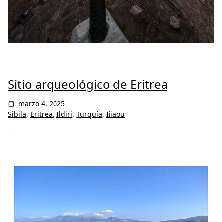
Sitio arqueológico de Eritrea
marzo 4, 2025
Sibila
,
Eritrea
,
Ildiri
,
Turquía
,
Iiiaou