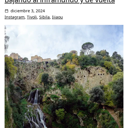
diciembre 3, 2024
Instagram
,
Tivoli
,
Sibila
,
Iiiaou