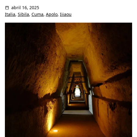
abril 16, 2025
Italia
,
Sibila
,
Cuma
,
Apolo
,
Iiiaou