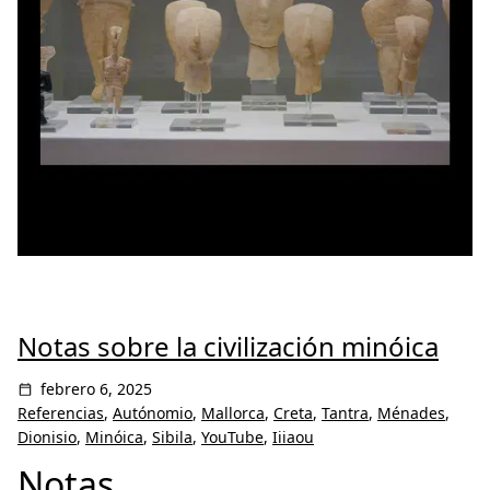
Notas sobre la civilización minóica
febrero 6, 2025
Referencias
,
Autónomio
,
Mallorca
,
Creta
,
Tantra
,
Ménades
,
Dionisio
,
Minóica
,
Sibila
,
YouTube
,
Iiiaou
Notas