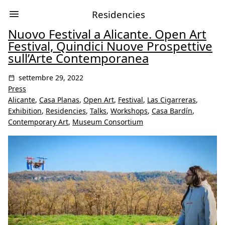
Residencies
Nuovo Festival a Alicante. Open Art
Festival, Quindici Nuove Prospettive
sull’Arte Contemporanea
settembre 29, 2022
Press
Alicante
,
Casa Planas
,
Open Art
,
Festival
,
Las Cigarreras
,
Exhibition
,
Residencies
,
Talks
,
Workshops
,
Casa Bardín
,
Contemporary Art
,
Museum Consortium