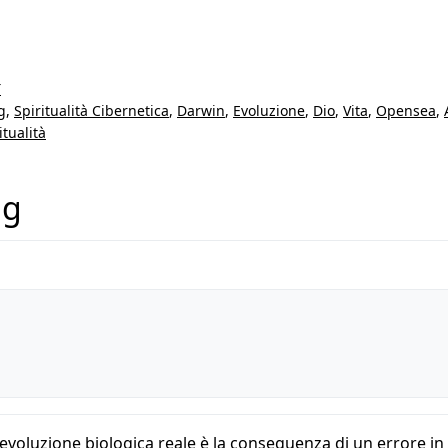
T
g
,
Spiritualità Cibernetica
,
Darwin
,
Evoluzione
,
Dio
,
Vita
,
Opensea
,
itualità
ug
i evoluzione biologica reale è la conseguenza di un errore i