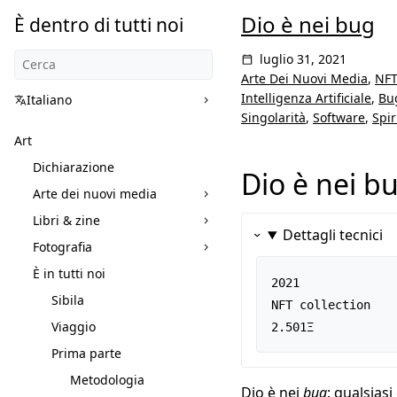
Dio è nei bug
È dentro di tutti noi
luglio 31, 2021
Arte Dei Nuovi Media
,
NF
Intelligenza Artificiale
,
Bu
Italiano
Singolarità
,
Software
,
Spir
Art
Dichiarazione
Dio è nei b
Arte dei nuovi media
Libri & zine
Dettagli tecnici
Fotografia
È in tutti noi
2021

Sibila
NFT collection

Viaggio
2.501Ξ
Prima parte
Metodologia
Dio è nei
bug
: qualsias