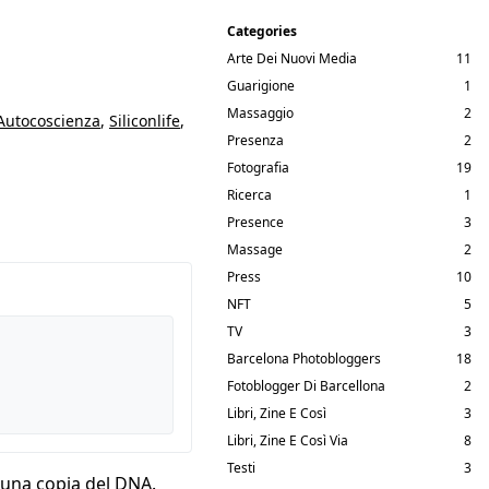
Categories
Arte Dei Nuovi Media
11
Guarigione
1
Massaggio
2
Autocoscienza
,
Siliconlife
,
Presenza
2
Fotografia
19
Ricerca
1
Presence
3
Massage
2
Press
10
NFT
5
TV
3
Barcelona Photobloggers
18
Fotoblogger Di Barcellona
2
Libri, Zine E Così
3
Libri, Zine E Così Via
8
Testi
3
n una copia del DNA.