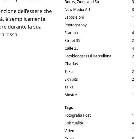
Books, Zines and So
3
New Media Art
3
nzione dell’essere che
Esposizioni
1
ntà, è semplicemente
Photography
11
ore durante la sua
Stampa
4
frarossa.
Street 35
2
Calle 35
4
Fotobloggers Di Barcellona
2
Charlas
1
Texts
2
Exhibits
2
Talks
1
Mostre
1
Tags
Fotografia Post
1
Spiritualità
4
Video
1
Creta
3