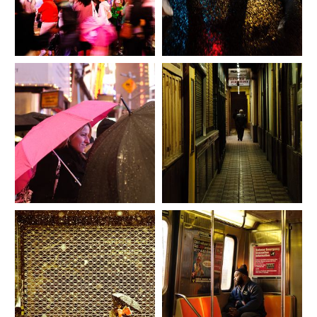
19_fran_simo_0070__KSC4382_Str
20_fran_simo_0084__KSC6134_Str
eet-photography-street-
eet-photography-street-
portraits.es.jpg
portraits.es.jpg
22_fran_simo_0026_FSC_9354_CN
21_fran_simo_0043_HSC_7387_dx
X-justPictures-Street-
o_New-York.es.jpg
photography.es.jpg
23_fran_simo_0058_-
_JSC4129_New-York-Street-
24_fran_simo_0053_Se-