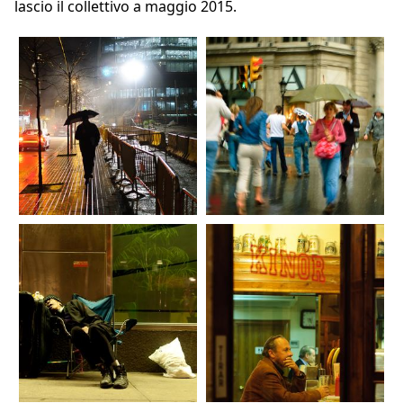
lascio il collettivo a maggio 2015.
01_fran_simo_0028_GSC_2544_C
02_fran_simo_0007_E_DSC_7800_
NX-justPictures-Street-
CNX-justPictures-Street-
photography.es.jpg
photography.es.jpg