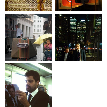
photography-street-
traspasa_ISC9872_Es-Lloga-
portraits.es.jpg
Street-photography.es.jpg
26_fran_simo_0063_The-
25_fran_simo_0061_boo-
end_JSC6879_Brighton-Beach-
hoo_JSC4632.es.jpg
Brooklyn.es.jpg
27_fran_simo_0086__KSC6440_Str
28_fran_simo_0088__KSC7497_Str
eet-photography-street-
eet-photography-street-
portraits.es.jpg
portraits.es.jpg