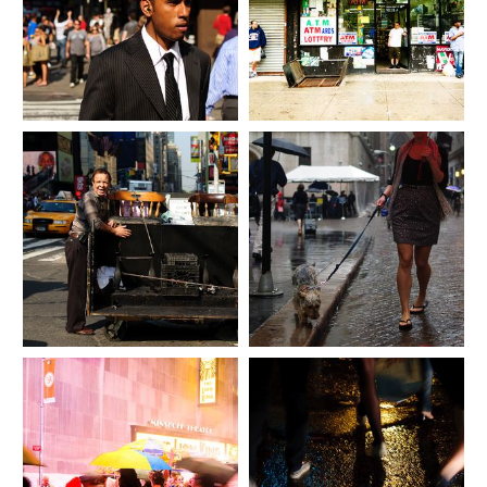
15_fran_simo_0005_E_DSC_1534_
CNX-justPictures-Street-
16_fran_simo_0057__JSC3717_Str
photography.es.jpg
eet-photography.es.jpg
17_fran_simo_0071__KSC4399_Str
eet-photography-street-
18_fran_simo_0042_HSC_7181_dx
portraits.es.jpg
o_Harlem-New-York.es.jpg