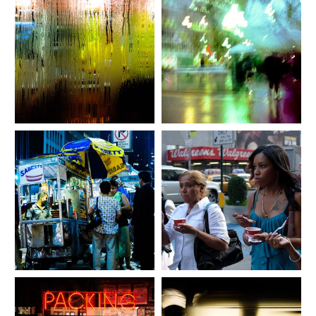
07_fran_simo_0031_000009_film-
justPictures-Street-photography-
08_fran_simo_0066_DSC00051.es
toReview.es.jpg
.jpg
09_fran_simo_0037_DSCN2030.e
10_fran_simo_0052_DSC00019-
s.jpg
1_Film-Street-photography.es.jpg