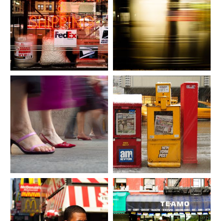
11_fran_simo_0041_HSC_6897_dx
12_fran_simo_0072__KSC4477_Str
o_New-York-_-Places-Street-
eet-photography-street-
photography.es.jpg
portraits.es.jpg
13_fran_simo_0039_HSC_4074_dx
14_fran_simo_0040_HSC_5223.es.
o_New-York.es.jpg
jpg