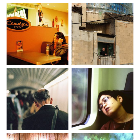
04_fran_simo_0027_FSC_9497_CN
03_fran_simo_0080__KSC5139_Str
X-justPictures-Retail-Street-
eet-photography-street-
photography-street-
portraits.es.jpg
portraits.es.jpg
06_fran_simo_0029_GSC_2765_C
NX-justPictures-Street-
05_fran_simo_0047_000032_Berli
photography-street-
n.es.jpg
portraits.es.jpg