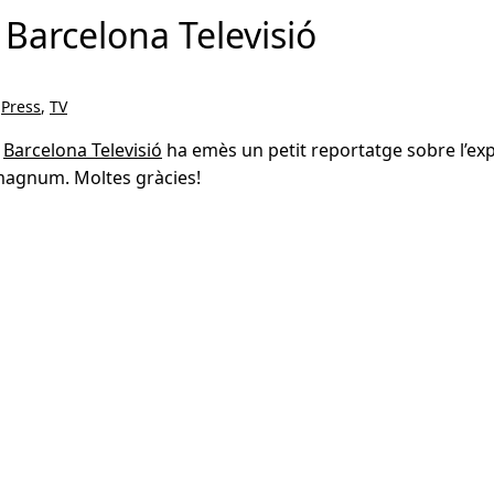
a Barcelona Televisió
,
Press
,
TV
e
Barcelona Televisió
ha emès un petit reportatge sobre l’ex
agnum. Moltes gràcies!