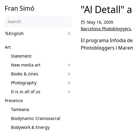
"Al Detall" 
Fran Simó
May 16, 2009
Barcelona Photobloggers
English
El programa Infodia d
Art
Photobloggers i Marem
Statement
New media art
Books & zines
Photography
It is in all of us
Presence
Tameana
Biodynamic Craniosacral
Bodywork & Energy